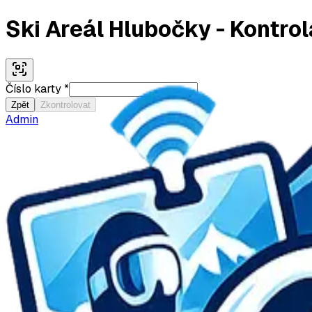
Ski Areál Hlubočky
- Kontrol
Číslo karty *
Zpět
Zkontrolovat
Admin