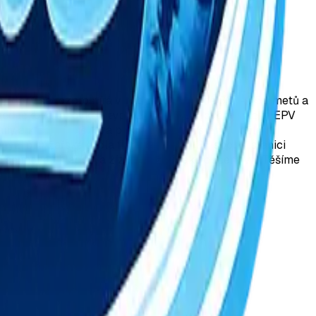
ná, který se rozprostírá v nadmořské výšce 630- 750 metů a
dvojsedačková lanovka - typu LEITNER S2, dvěma vleky EPV
ny a kvalitní sněhová pokrývka je zajištěna umělým
yží či lyžařská škola firmy SUN SKI. Při spodní stanici
e mohou hladoví a žízniví lyžaři také občerstvit. Těšíme