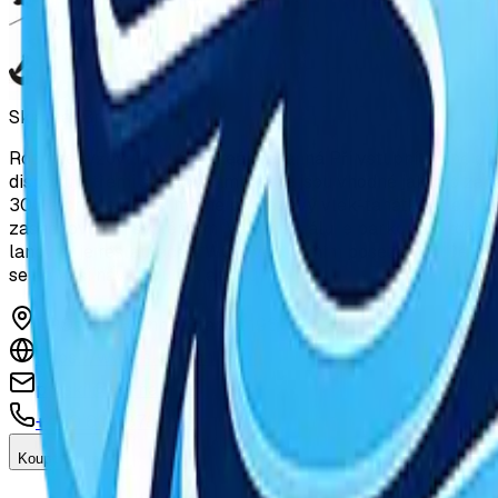
Skiareál Branná
Rodinné lyžování ve Ski areálu Branná Při vstupní bráně do
disponuje třemi sjezdovkami, které jsou vhodné jak pro za
300 a pro nejmenší máme provazový vlek-tahátko, které je
zasněžovacím systémem. Ve Ski areálu je parkování zdarma a 
lanovky je restaurace s WC a venkovním posezením. Denní n
se na Vaši návštěvu Ski areálu!
PROskil - Branná, Branná 196, 788 25
https://www.skibranna.cz/
proskil@seznam.cz
+420 603 878 999
Koupit vstup