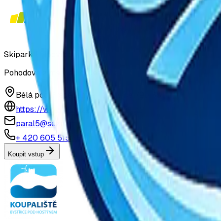
Skipark Filipovice
Pohodová zima v srdci Jeseníků
Bělá pod Pradědem – Filipovice 790 85
https://www.skipark-filipovice.cz/
paral5@seznam.cz
+ 420 605 515 757
Koupit vstup