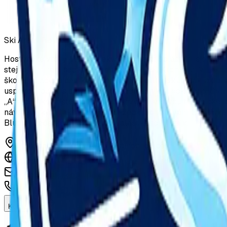
Ski Areál Troják
Hostýnské vrchy patří k frekventovaným oblastem sjezdového 
stejnojmenném sedle na hranicích okresů Kroměříž, Vsetín 
škola, půjčovna dětských sněžných skútrů, skútr taxi a dal
uspokojí rodiny s dětmi, lyžaře začátečníky i pokročilé. Dv
„A“ a dětské hřiště jsou plně pokrývány vrstvou technickéh
návštěvníkům také možnost běžeckého lyžování. Lyžařské 
Bludný, Čečetkov, Lazy až do Valašského Meziříčí.
Rajnochovice 289, 768 71 Rajnochovice
https://www.trojak.cz/
eshop@trojak.cz
+420 573 391 111
Koupit vstup