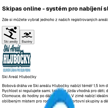
Skipas online - systém pro nabíjení 
Zde si můžete vybrat jednoho z našich registrovaných areál
Ski areály
Bazény
Ski Areál Hlubočky
Bobová dráha ve Ski areálu Hlubočky nabízí téměř 1,5 km d
Rychlost si regulujete sami, takže je jízda vhodná pro děti, 
Olomouce, do hodiny po dálnici z Brna. V zimě nabízí ideál
oblíbeným místem pro rodiny, školy i sportovní skupiny a d