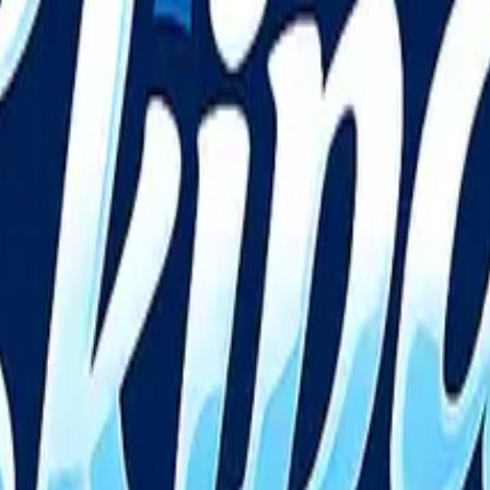
i běžeckého lyžování, zimní turistiky, rekreace a jiných poh
a Zlín. Ski Areál doplňují služby jako je půjčovna lyžařské
ší. Od poloviny prosince do poloviny března má zpravidla do
a lyžařské vleky Tatrapoma a tři dětské lanové vleky jsou od
o sněhu, který umožní garantovat provoz 100 dnů v roce, na 
stopy jsou vedeny oběma směry po hřebenu na Tesák, Tři ka