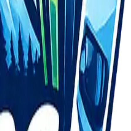
ónu – procházky krásnou přírodou od jara až do zimy,