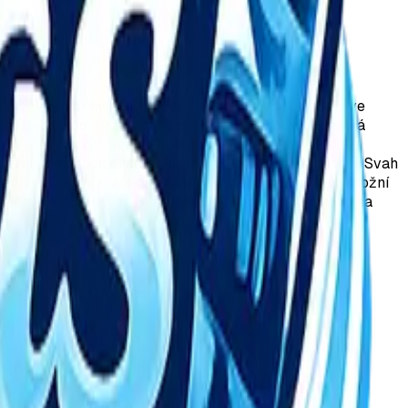
ybových aktivit. Ski Areál Troják (592 m n. m.) leží ve
ho a snowboardového vybavení, lyžařská a snowboardová
bré sněhové podmínky. Ski Areál Troják svými terény
 hlavní komunikace vzdáleny jen několik desítek metrů. Svah
třech vlecích. Lyžařský prostor hřebene na Trojáku umožní
meny, Hostýn až do Bystřice p.H. Na opačnou stranu na