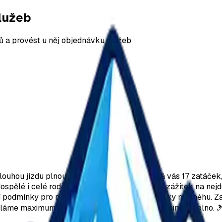
služeb
ů a provést u něj objednávku služeb
louhou jízdu plnou zábavy a adrenalinu. Čeká vás 17 zatáček
dospělé i celé rodiny. Přijeďte si užít jedinečný zážitek na n
ní podmínky pro rekreační lyžování i první krůčky na sněhu.
ěláme maximum pro to, aby si u nás každý užil zimu naplno. 