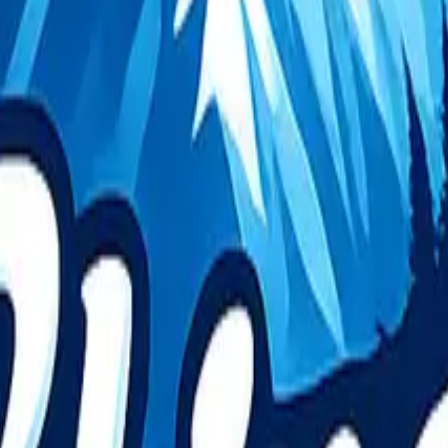
o je Severka! A taky spousta možností i mimo lyžařskou sez
a, nové wellness, dětské hřiště a mnoho dalšího.