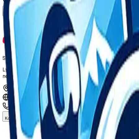
+420 722 072 999
Koupit vstup
Ski Areál Severka
Lyžování s úžasným výhledem na české i slovenské kopce, t
nejvýše položený nerezový venkovní bazén v ČR zcela zdarm
739 82 Dolní Lomná
https://www.severka.eu/
+420 608 825 038
Koupit vstup