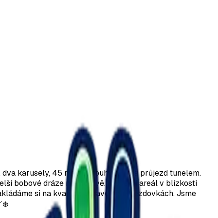
, dva karusely, 45 metrů dlouhý most a průjezd tunelem.
ejdelší bobové dráze na Moravě. Moderní areál v blízkosti
 Zakládáme si na kvalitně upravených sjezdovkách. Jsme
❄️