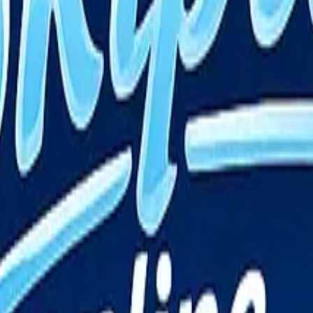
 Jeseníků v obci Branná je pro Vás připraven Ski areál Bran
čátečníky, tak pokročilé lyžaře. Přepravu lyžařů zajišťuje 
 do výšky 150 cm zdarma. Sjezdovky jsou pravidelně udržova
můžete využít i dalších služeb, jako je například půjčovna l
abídka občerstvení. Přímo pod vlekem se nachází bufet, kde s