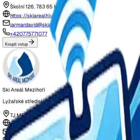
Školní 126, 783 65 Hlubočky
https://skiarealhlubocky.cz
jarmardavid@skiarealhlubocky.cz
+420775771077
Koupit vstup
Ski Areál Mezihoří
Lyžařské středisko pro celou rodinu
TJ MEZIHOŘÍ Z.S., Hálkova 226/6 430 01, Chomutov
https://www.tjmezihori.cz/
skiarealmezihori@seznam.cz